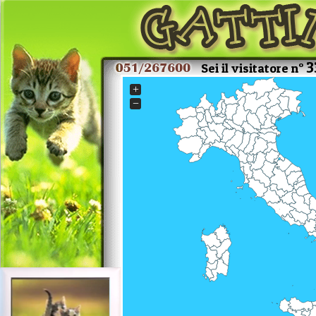
3
Sei il visitatore n°
+
−